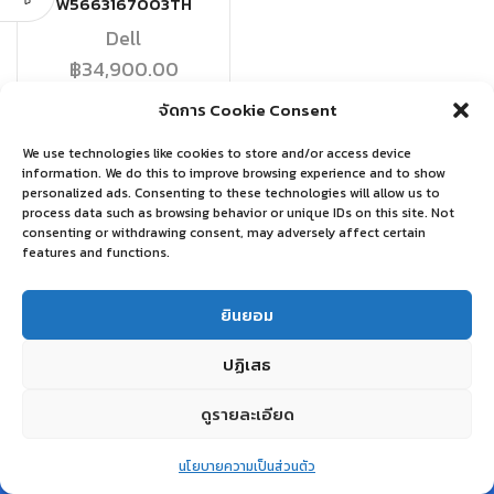
W5663167003TH
Dell
฿
34,900.00
จัดการ Cookie Consent
อ่านเพิ่ม
We use technologies like cookies to store and/or access device
information. We do this to improve browsing experience and to show
personalized ads. Consenting to these technologies will allow us to
process data such as browsing behavior or unique IDs on this site. Not
consenting or withdrawing consent, may adversely affect certain
features and functions.
ยินยอม
ปฏิเสธ
ดูรายละเอียด
0
นโยบายความเป็นส่วนตัว
Home
Shop
Wishlist
Account
More