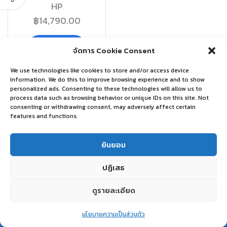
HP
฿
14,790.00
อ่านเพิ่ม
จัดการ Cookie Consent
We use technologies like cookies to store and/or access device
information. We do this to improve browsing experience and to show
personalized ads. Consenting to these technologies will allow us to
process data such as browsing behavior or unique IDs on this site. Not
consenting or withdrawing consent, may adversely affect certain
features and functions.
ยินยอม
ปฏิเสธ
ดูรายละเอียด
0
นโยบายความเป็นส่วนตัว
Home
Shop
Wishlist
Account
More