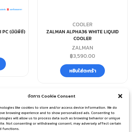
COOLER
C (มินิพีซี)
ZALMAN ALPHA36 WHITE LIQUID
COOLER
ZALMAN
฿
3,590.00
หยิบใส่ตะกร้า
จัดการ Cookie Consent
nologies like cookies to store and/or access device information. We do
rove browsing experience and to show personalized ads. Consenting to
logies will allow us to process data such as browsing behavior or unique
site. Not consenting or withdrawing consent, may adversely affect certain
d functions.