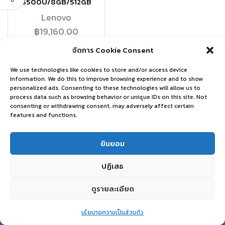
5500U/8GB/512GB
Lenovo
฿
19,160.00
จัดการ Cookie Consent
อ่านเพิ่ม
We use technologies like cookies to store and/or access device
information. We do this to improve browsing experience and to show
personalized ads. Consenting to these technologies will allow us to
process data such as browsing behavior or unique IDs on this site. Not
consenting or withdrawing consent, may adversely affect certain
features and functions.
ยินยอม
ปฏิเสธ
ดูรายละเอียด
0
นโยบายความเป็นส่วนตัว
Home
Shop
Wishlist
Account
More