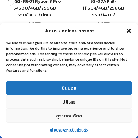
41-G2-R601 Ryzen 3 Pro
53-37AP i3-
5450U/4GB/256GB
1115G4/4GB/256GB
SSD/14.0″/Linux
SSD/14.0″/
ACER
ACER
จัดการ Cookie Consent
฿
16,000.00
฿
15,900.00
We use technologies like cookies to store and/or access device
อ่านเพิ่ม
อ่านเพิ่ม
information. We do this to improve browsing experience and to show
personalized ads. Consenting to these technologies will allow us to
process data such as browsing behavior or unique IDs on this site. Not
consenting or withdrawing consent, may adversely affect certain
features and functions.
ยินยอม
ปฏิเสธ
ดูรายละเอียด
0
นโยบายความเป็นส่วนตัว
Home
Shop
Wishlist
Account
More