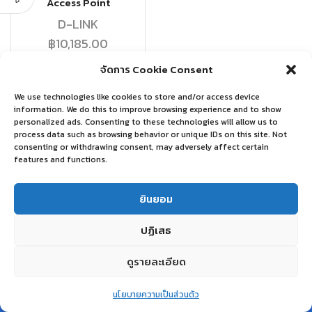
Access Point
D-LINK
฿
10,185.00
จัดการ Cookie Consent
อ่านเพิ่ม
We use technologies like cookies to store and/or access device
information. We do this to improve browsing experience and to show
personalized ads. Consenting to these technologies will allow us to
process data such as browsing behavior or unique IDs on this site. Not
consenting or withdrawing consent, may adversely affect certain
features and functions.
ยินยอม
ปฏิเสธ
ดูรายละเอียด
0
นโยบายความเป็นส่วนตัว
Home
Shop
Wishlist
Account
More