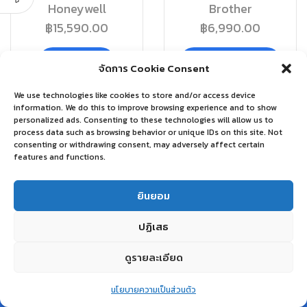
Honeywell
Brother
฿
15,590.00
฿
6,990.00
อ่านเพิ่ม
หยิบใส่ตะกร้า
จัดการ Cookie Consent
We use technologies like cookies to store and/or access device
information. We do this to improve browsing experience and to show
personalized ads. Consenting to these technologies will allow us to
process data such as browsing behavior or unique IDs on this site. Not
consenting or withdrawing consent, may adversely affect certain
features and functions.
ยินยอม
ปฏิเสธ
ดูรายละเอียด
0
นโยบายความเป็นส่วนตัว
Home
Shop
Wishlist
Account
More