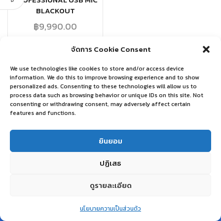
PROFESSIONAL USB MIC
BLACKOUT
฿
9,990.00
จัดการ Cookie Consent
หยิบใส่ตะกร้า
We use technologies like cookies to store and/or access device
information. We do this to improve browsing experience and to show
personalized ads. Consenting to these technologies will allow us to
process data such as browsing behavior or unique IDs on this site. Not
consenting or withdrawing consent, may adversely affect certain
features and functions.
ยินยอม
ปฏิเสธ
ดูรายละเอียด
0
นโยบายความเป็นส่วนตัว
Home
Shop
Wishlist
Account
More