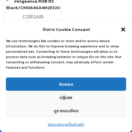
(Vengeance RGB RS
Black/CMG64GX4M2E3200C16)
CORSAIR
฿
10,590.00
จัดการ Cookie Consent
อ่านเพิ่ม
We use technologies like cookies to store and/or access device
information. We do this to improve browsing experience and to show
personalized ads. Consenting to these technologies will allow us to
process data such as browsing behavior or unique IDs on this site. Not
consenting or withdrawing consent, may adversely affect certain
features and functions.
ยินยอม
ปฏิเสธ
ดูรายละเอียด
0
นโยบายความเป็นส่วนตัว
Home
Shop
Wishlist
Account
More