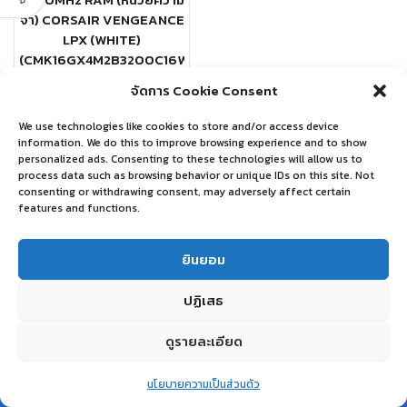
3200MHz RAM (หน่วยความ
จำ) CORSAIR VENGEANCE
LPX (WHITE)
(CMK16GX4M2B3200C16W)
CORSAIR
จัดการ Cookie Consent
฿
17,900.00
We use technologies like cookies to store and/or access device
information. We do this to improve browsing experience and to show
อ่านเพิ่ม
personalized ads. Consenting to these technologies will allow us to
process data such as browsing behavior or unique IDs on this site. Not
consenting or withdrawing consent, may adversely affect certain
features and functions.
ยินยอม
ปฏิเสธ
ดูรายละเอียด
0
นโยบายความเป็นส่วนตัว
Home
Shop
Wishlist
Account
More