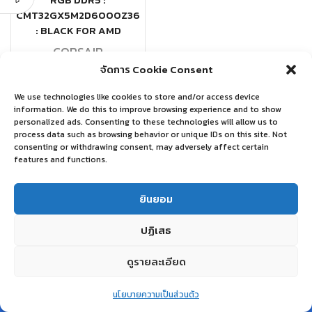
RGB DDR5 :
CMT32GX5M2D6000Z36
: BLACK FOR AMD
CORSAIR
จัดการ Cookie Consent
฿
12,400.00
We use technologies like cookies to store and/or access device
อ่านเพิ่ม
information. We do this to improve browsing experience and to show
personalized ads. Consenting to these technologies will allow us to
process data such as browsing behavior or unique IDs on this site. Not
consenting or withdrawing consent, may adversely affect certain
features and functions.
ยินยอม
ปฏิเสธ
ดูรายละเอียด
0
นโยบายความเป็นส่วนตัว
Home
Shop
Wishlist
Account
More