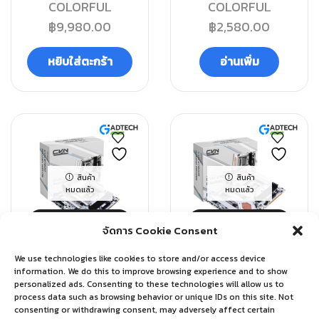
COLORFUL
COLORFUL
฿
9,980.00
฿
2,580.00
หยิบใส่ตะกร้า
อ่านเพิ่ม
สินค้า
สินค้า
หมดแล้ว
หมดแล้ว
QUICK VIEW
QUICK VIEW
จัดการ Cookie Consent
We use technologies like cookies to store and/or access device
Main Board
Main Board
information. We do this to improve browsing experience and to show
personalized ads. Consenting to these technologies will allow us to
COLORFUL MAINBOARD
COLORFUL MAINBOARD
process data such as browsing behavior or unique IDs on this site. Not
CVN B760M FROZEN WIFI
CVN Z790D5 GAMING
consenting or withdrawing consent, may adversely affect certain
D5 V20
FROZEN V20