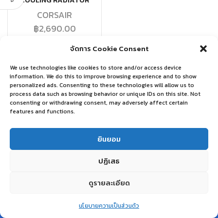
COOLING RADIATOR
CORSAIR
฿
2,690.00
จัดการ Cookie Consent
หยิบใส่ตะกร้า
We use technologies like cookies to store and/or access device
information. We do this to improve browsing experience and to show
personalized ads. Consenting to these technologies will allow us to
process data such as browsing behavior or unique IDs on this site. Not
consenting or withdrawing consent, may adversely affect certain
features and functions.
ยินยอม
ปฏิเสธ
ดูรายละเอียด
0
นโยบายความเป็นส่วนตัว
Home
Shop
Wishlist
Account
More