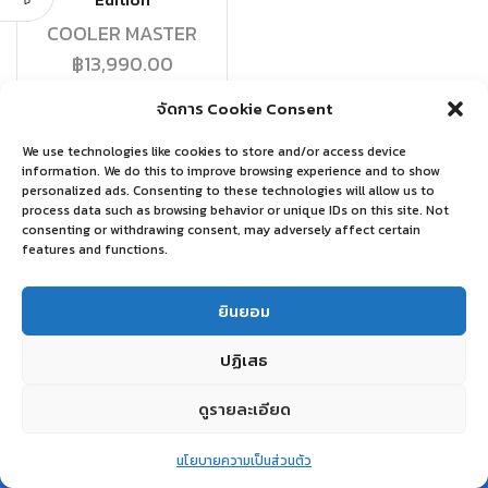
Edition
COOLER MASTER
฿
13,990.00
จัดการ Cookie Consent
หยิบใส่ตะกร้า
We use technologies like cookies to store and/or access device
information. We do this to improve browsing experience and to show
personalized ads. Consenting to these technologies will allow us to
process data such as browsing behavior or unique IDs on this site. Not
consenting or withdrawing consent, may adversely affect certain
features and functions.
ยินยอม
ปฏิเสธ
ดูรายละเอียด
0
นโยบายความเป็นส่วนตัว
Home
Shop
Wishlist
Account
More