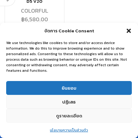
D5 V20
COLORFUL
฿
6,580.00
จัดการ Cookie Consent
อ่านเพิ่ม
We use technologies like cookies to store and/or access device
information. We do this to improve browsing experience and to show
personalized ads. Consenting to these technologies will allow us to
process data such as browsing behavior or unique IDs on this site. Not
consenting or withdrawing consent, may adversely affect certain
features and functions.
ยินยอม
ปฏิเสธ
ดูรายละเอียด
0
นโยบายความเป็นส่วนตัว
Home
Shop
Wishlist
Account
More