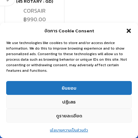
(45 ROTARY : GD)
CORSAIR
฿
990.00
จัดการ Cookie Consent
หยิบใส่ตะกร้า
We use technologies like cookies to store and/or access device
information. We do this to improve browsing experience and to show
personalized ads. Consenting to these technologies will allow us to
process data such as browsing behavior or unique IDs on this site. Not
consenting or withdrawing consent, may adversely affect certain
features and functions.
ยินยอม
ปฏิเสธ
ดูรายละเอียด
0
นโยบายความเป็นส่วนตัว
Home
Shop
Wishlist
Account
More