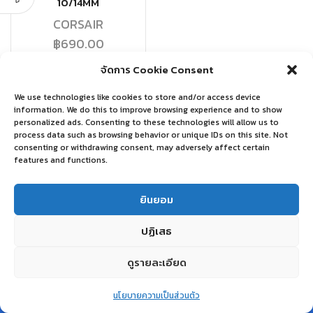
10/14MM
CORSAIR
฿
690.00
จัดการ Cookie Consent
หยิบใส่ตะกร้า
We use technologies like cookies to store and/or access device
information. We do this to improve browsing experience and to show
personalized ads. Consenting to these technologies will allow us to
process data such as browsing behavior or unique IDs on this site. Not
consenting or withdrawing consent, may adversely affect certain
features and functions.
ยินยอม
ปฏิเสธ
ดูรายละเอียด
0
นโยบายความเป็นส่วนตัว
Home
Shop
Wishlist
Account
More