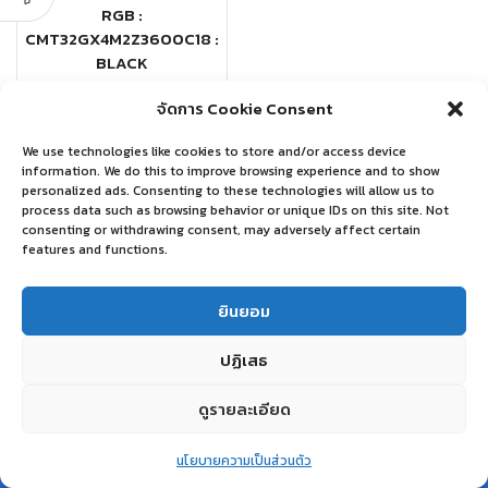
RGB :
CMT32GX4M2Z3600C18 :
BLACK
CORSAIR
จัดการ Cookie Consent
฿
9,890.00
We use technologies like cookies to store and/or access device
information. We do this to improve browsing experience and to show
อ่านเพิ่ม
personalized ads. Consenting to these technologies will allow us to
process data such as browsing behavior or unique IDs on this site. Not
consenting or withdrawing consent, may adversely affect certain
features and functions.
ยินยอม
ปฏิเสธ
ดูรายละเอียด
0
นโยบายความเป็นส่วนตัว
Home
Shop
Wishlist
Account
More