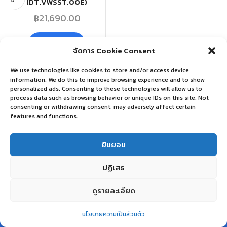
(DT.VWSST.00E)
฿
21,690.00
อ่านเพิ่ม
จัดการ Cookie Consent
We use technologies like cookies to store and/or access device
information. We do this to improve browsing experience and to show
personalized ads. Consenting to these technologies will allow us to
process data such as browsing behavior or unique IDs on this site. Not
consenting or withdrawing consent, may adversely affect certain
features and functions.
ยินยอม
ปฏิเสธ
ดูรายละเอียด
0
นโยบายความเป็นส่วนตัว
Home
Shop
Wishlist
Account
More