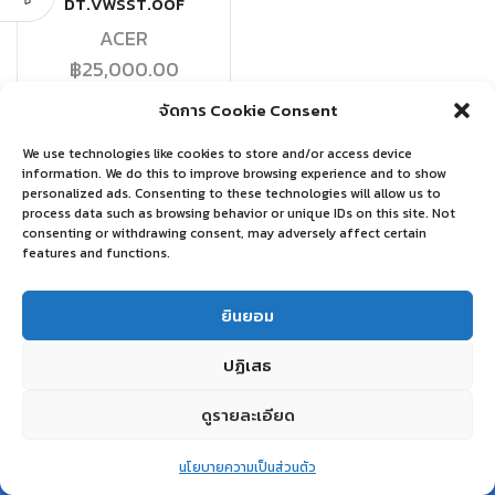
DT.VWSST.00F
ACER
฿
25,000.00
จัดการ Cookie Consent
อ่านเพิ่ม
We use technologies like cookies to store and/or access device
information. We do this to improve browsing experience and to show
personalized ads. Consenting to these technologies will allow us to
process data such as browsing behavior or unique IDs on this site. Not
consenting or withdrawing consent, may adversely affect certain
features and functions.
ยินยอม
ปฏิเสธ
ดูรายละเอียด
0
นโยบายความเป็นส่วนตัว
Home
Shop
Wishlist
Account
More