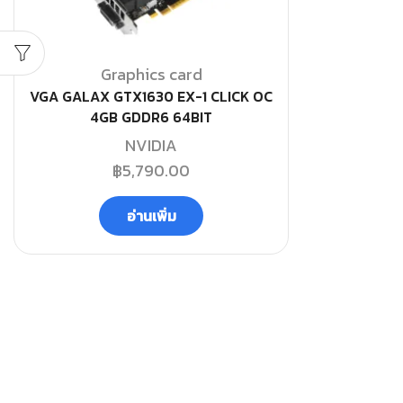
Graphics card
VGA GALAX GTX1630 EX-1 CLICK OC
4GB GDDR6 64BIT
NVIDIA
฿
5,790.00
อ่านเพิ่ม