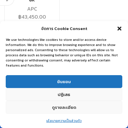
6K
APC
฿
43,450.00
จัดการ Cookie Consent
อ่านเพิ่ม
We use technologies like cookies to store and/or access device
information. We do this to improve browsing experience and to show
personalized ads. Consenting to these technologies will allow us to
process data such as browsing behavior or unique IDs on this site. Not
consenting or withdrawing consent, may adversely affect certain
features and functions.
ยินยอม
ปฏิเสธ
ดูรายละเอียด
0
นโยบายความเป็นส่วนตัว
Home
Shop
Wishlist
Account
More