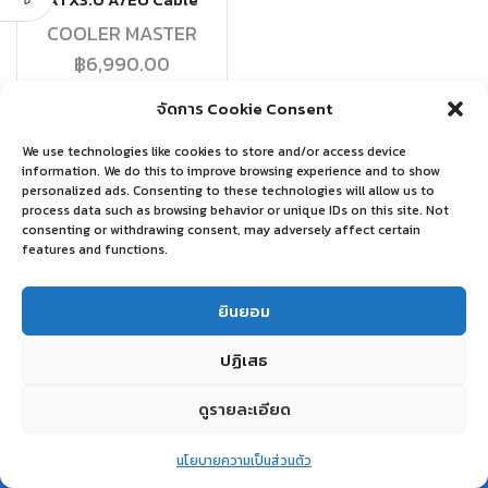
ATX3.0 A/EU Cable
COOLER MASTER
฿
6,990.00
จัดการ Cookie Consent
อ่านเพิ่ม
We use technologies like cookies to store and/or access device
information. We do this to improve browsing experience and to show
personalized ads. Consenting to these technologies will allow us to
process data such as browsing behavior or unique IDs on this site. Not
consenting or withdrawing consent, may adversely affect certain
features and functions.
ยินยอม
ปฏิเสธ
ดูรายละเอียด
0
นโยบายความเป็นส่วนตัว
Home
Shop
Wishlist
Account
More