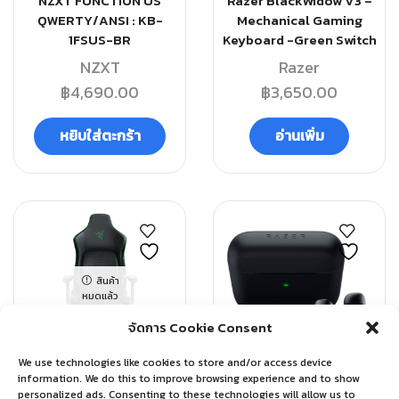
NZXT FUNCTION US
Razer BlackWidow V3 –
QWERTY/ANSI : KB-
Mechanical Gaming
1FSUS-BR
Keyboard -Green Switch
NZXT
Razer
฿
4,690.00
฿
3,650.00
หยิบใส่ตะกร้า
อ่านเพิ่ม
สินค้า
หมดแล้ว
จัดการ Cookie Consent
QUICK VIEW
QUICK VIEW
We use technologies like cookies to store and/or access device
information. We do this to improve browsing experience and to show
GAMING
GAMING
personalized ads. Consenting to these technologies will allow us to