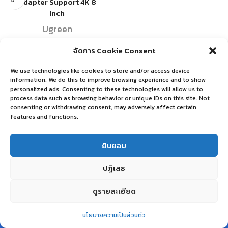
Adapter Support 4K 8
Inch
Ugreen
฿
170.00
จัดการ Cookie Consent
อ่านเพิ่ม
We use technologies like cookies to store and/or access device
information. We do this to improve browsing experience and to show
personalized ads. Consenting to these technologies will allow us to
process data such as browsing behavior or unique IDs on this site. Not
consenting or withdrawing consent, may adversely affect certain
features and functions.
ยินยอม
ปฏิเสธ
ดูรายละเอียด
0
นโยบายความเป็นส่วนตัว
Home
Shop
Wishlist
Account
More