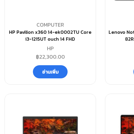
COMPUTER
HP Pavilion x360 14-ek0002TU Core
Lenovo Not
i3-1215UT ouch 14 FHD
82R
HP
฿
22,300.00
อ่านเพิ่ม