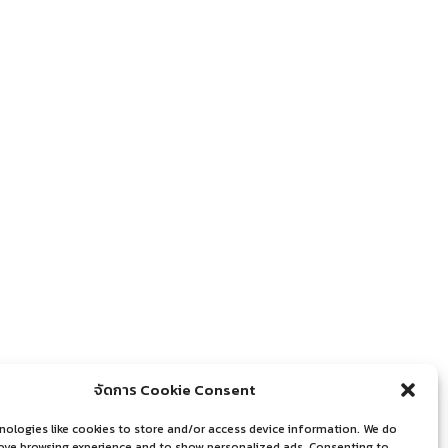
จัดการ Cookie Consent
nologies like cookies to store and/or access device information. We do
rove browsing experience and to show personalized ads. Consenting to