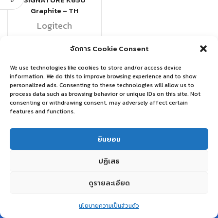
SIGNATURE K650
Graphite – TH
Logitech
฿
1,569.00
จัดการ Cookie Consent
หยิบใส่ตะกร้า
We use technologies like cookies to store and/or access device
information. We do this to improve browsing experience and to show
personalized ads. Consenting to these technologies will allow us to
process data such as browsing behavior or unique IDs on this site. Not
consenting or withdrawing consent, may adversely affect certain
features and functions.
ยินยอม
ปฏิเสธ
ดูรายละเอียด
0
นโยบายความเป็นส่วนตัว
Home
Shop
Wishlist
Account
More