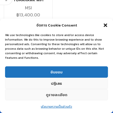
TOMAHAWK WIFI
MSI
฿
13,400.00
จัดการ Cookie Consent
อ่านเพิ่ม
We use technologies like cookies to store and/or access device
information. We do this to improve browsing experience and to show
personalized ads. Consenting to these technologies will allow us to
process data such as browsing behavior or unique IDs on this site. Not
consenting or withdrawing consent, may adversely affect certain
features and functions.
ยินยอม
ปฏิเสธ
ดูรายละเอียด
0
นโยบายความเป็นส่วนตัว
Home
Shop
Wishlist
Account
More