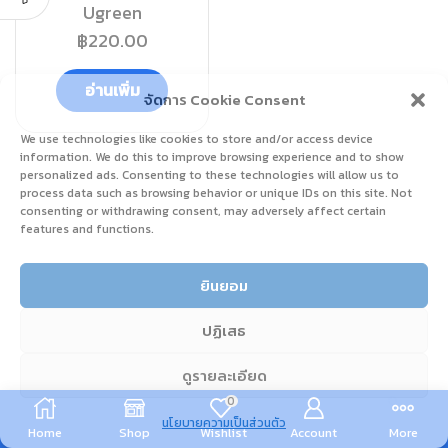
Ugreen
฿
220.00
อ่านเพิ่ม
จัดการ Cookie Consent
We use technologies like cookies to store and/or access device
information. We do this to improve browsing experience and to show
personalized ads. Consenting to these technologies will allow us to
process data such as browsing behavior or unique IDs on this site. Not
consenting or withdrawing consent, may adversely affect certain
features and functions.
ยินยอม
ปฏิเสธ
ดูรายละเอียด
0
นโยบายความเป็นส่วนตัว
Home
Shop
Wishlist
Account
More