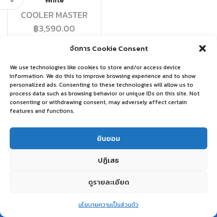
White
COOLER MASTER
฿
3,590.00
จัดการ Cookie Consent
หยิบใส่ตะกร้า
We use technologies like cookies to store and/or access device
information. We do this to improve browsing experience and to show
personalized ads. Consenting to these technologies will allow us to
process data such as browsing behavior or unique IDs on this site. Not
consenting or withdrawing consent, may adversely affect certain
features and functions.
ยินยอม
ปฏิเสธ
ดูรายละเอียด
0
นโยบายความเป็นส่วนตัว
Home
Shop
Wishlist
Account
More