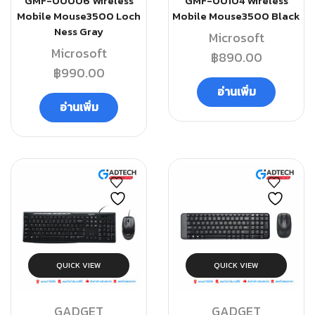
GMF-00006 Wireless
GMF-00104 Wireless
Mobile Mouse3500 Loch
Mobile Mouse3500 Black
Ness Gray
Microsoft
Microsoft
฿
890.00
฿
990.00
อ่านเพิ่ม
อ่านเพิ่ม
QUICK VIEW
QUICK VIEW
GADGET
GADGET