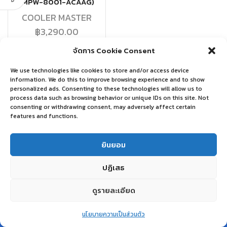
(MPW-8001-ACAAG)
COOLER MASTER
฿
3,290.00
จัดการ Cookie Consent
อ่านเพิ่ม
We use technologies like cookies to store and/or access device
information. We do this to improve browsing experience and to show
personalized ads. Consenting to these technologies will allow us to
process data such as browsing behavior or unique IDs on this site. Not
consenting or withdrawing consent, may adversely affect certain
features and functions.
ยินยอม
ปฏิเสธ
ดูรายละเอียด
0
นโยบายความเป็นส่วนตัว
Home
Shop
Wishlist
Account
More