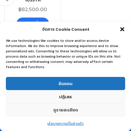
1053TH
฿
82,500.00
อ่านเพิ่ม
จัดการ Cookie Consent
We use technologies like cookies to store and/or access device
information. We do this to improve browsing experience and to show
personalized ads. Consenting to these technologies will allow us to
process data such as browsing behavior or unique IDs on this site. Not
consenting or withdrawing consent, may adversely affect certain
features and functions.
ยินยอม
ปฏิเสธ
ดูรายละเอียด
0
นโยบายความเป็นส่วนตัว
Home
Shop
Wishlist
Account
More