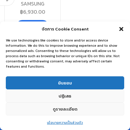
SAMSUNG
฿
6,930.00
อ่านเพิ่ม
จัดการ Cookie Consent
We use technologies like cookies to store and/or access device
information. We do this to improve browsing experience and to show
personalized ads. Consenting to these technologies will allow us to
process data such as browsing behavior or unique IDs on this site. Not
consenting or withdrawing consent, may adversely affect certain
features and functions.
ยินยอม
ปฏิเสธ
ดูรายละเอียด
0
นโยบายความเป็นส่วนตัว
Home
Shop
Wishlist
Account
More