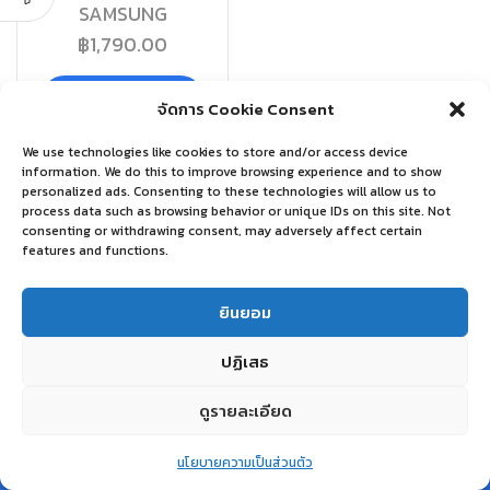
SAMSUNG
฿
1,790.00
หยิบใส่ตะกร้า
จัดการ Cookie Consent
We use technologies like cookies to store and/or access device
information. We do this to improve browsing experience and to show
personalized ads. Consenting to these technologies will allow us to
process data such as browsing behavior or unique IDs on this site. Not
consenting or withdrawing consent, may adversely affect certain
features and functions.
ยินยอม
ปฏิเสธ
ดูรายละเอียด
0
นโยบายความเป็นส่วนตัว
Home
Shop
Wishlist
Account
More