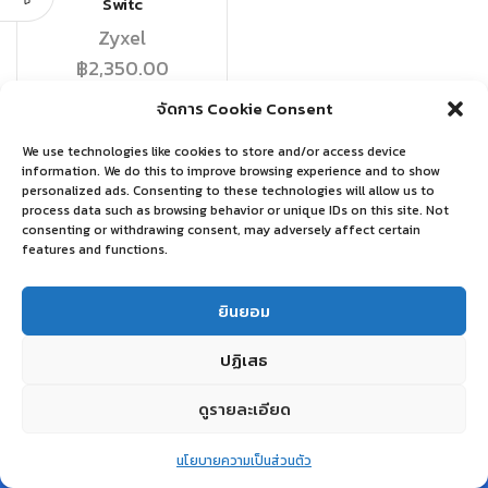
Switc
Zyxel
฿
2,350.00
จัดการ Cookie Consent
หยิบใส่ตะกร้า
We use technologies like cookies to store and/or access device
information. We do this to improve browsing experience and to show
personalized ads. Consenting to these technologies will allow us to
process data such as browsing behavior or unique IDs on this site. Not
consenting or withdrawing consent, may adversely affect certain
features and functions.
ยินยอม
ปฏิเสธ
ดูรายละเอียด
0
นโยบายความเป็นส่วนตัว
Home
Shop
Wishlist
Account
More