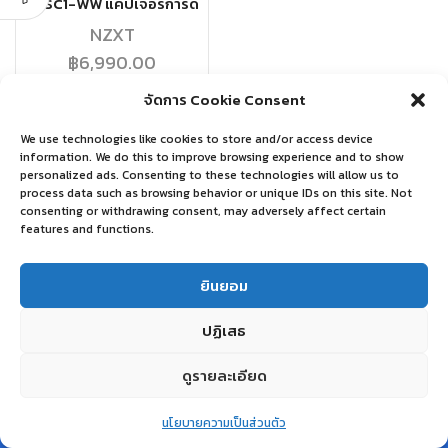
SESC1-WW แคปเจอร์การ์ด
NZXT
฿
6,990.00
จัดการ Cookie Consent
หยิบใส่ตะกร้า
We use technologies like cookies to store and/or access device
information. We do this to improve browsing experience and to show
personalized ads. Consenting to these technologies will allow us to
process data such as browsing behavior or unique IDs on this site. Not
consenting or withdrawing consent, may adversely affect certain
features and functions.
ยินยอม
ปฏิเสธ
ดูรายละเอียด
0
นโยบายความเป็นส่วนตัว
Home
Shop
Wishlist
Account
More