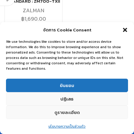
STANDARD : ZM700-TXII
ZALMAN
฿
1,690.00
จัดการ Cookie Consent
หยิบใส่ตะกร้า
We use technologies like cookies to store and/or access device
information. We do this to improve browsing experience and to show
personalized ads. Consenting to these technologies will allow us to
process data such as browsing behavior or unique IDs on this site. Not
consenting or withdrawing consent, may adversely affect certain
features and functions.
ยินยอม
ปฏิเสธ
ดูรายละเอียด
0
นโยบายความเป็นส่วนตัว
Home
Shop
Wishlist
Account
More