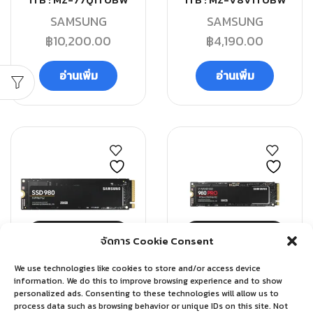
1TB : MZ-77Q1T0BW
1TB : MZ-V8V1T0BW
SAMSUNG
SAMSUNG
฿
10,200.00
฿
4,190.00
อ่านเพิ่ม
อ่านเพิ่ม
QUICK VIEW
QUICK VIEW
จัดการ Cookie Consent
We use technologies like cookies to store and/or access device
SSD
SSD
information. We do this to improve browsing experience and to show
personalized ads. Consenting to these technologies will allow us to
SSD SAMSUNG 980 M.2
SSD SAMSUNG 980 PRO
process data such as browsing behavior or unique IDs on this site. Not
250 GB : MZ-V8V250BW
M.2 500GB MZ-