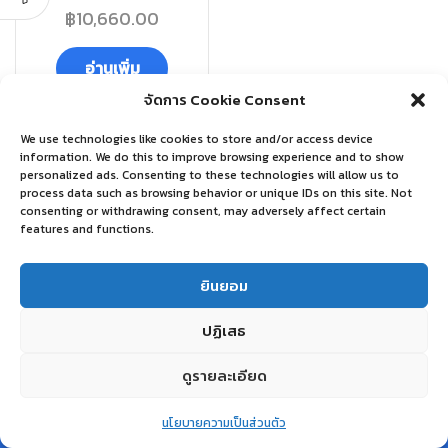
฿
10,660.00
อ่านเพิ่ม
จัดการ Cookie Consent
We use technologies like cookies to store and/or access device
information. We do this to improve browsing experience and to show
personalized ads. Consenting to these technologies will allow us to
process data such as browsing behavior or unique IDs on this site. Not
consenting or withdrawing consent, may adversely affect certain
features and functions.
ยินยอม
ปฏิเสธ
ดูรายละเอียด
0
นโยบายความเป็นส่วนตัว
Home
Shop
Wishlist
Account
More