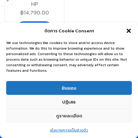
HP
฿
14,790.00
อ่านเพิ่ม
จัดการ Cookie Consent
We use technologies like cookies to store and/or access device
information. We do this to improve browsing experience and to show
personalized ads. Consenting to these technologies will allow us to
process data such as browsing behavior or unique IDs on this site. Not
consenting or withdrawing consent, may adversely affect certain
features and functions.
ยินยอม
ปฏิเสธ
ดูรายละเอียด
0
นโยบายความเป็นส่วนตัว
Home
Shop
Wishlist
Account
More