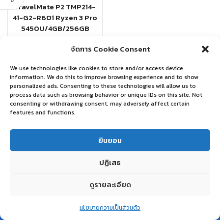
TravelMate P2 TMP214-
41-G2-R601 Ryzen 3 Pro
5450U/4GB/256GB
SSD/14.0″/Linux
จัดการ Cookie Consent
ACER
฿
16,000.00
We use technologies like cookies to store and/or access device
information. We do this to improve browsing experience and to show
personalized ads. Consenting to these technologies will allow us to
อ่านเพิ่ม
process data such as browsing behavior or unique IDs on this site. Not
consenting or withdrawing consent, may adversely affect certain
features and functions.
ยินยอม
ปฏิเสธ
ดูรายละเอียด
0
นโยบายความเป็นส่วนตัว
Home
Shop
Wishlist
Account
More