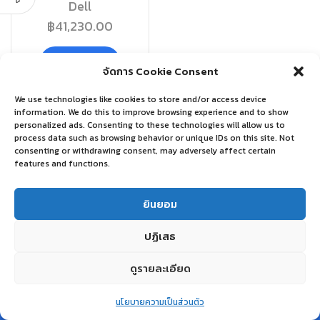
Dell
฿
41,230.00
อ่านเพิ่ม
จัดการ Cookie Consent
We use technologies like cookies to store and/or access device
information. We do this to improve browsing experience and to show
personalized ads. Consenting to these technologies will allow us to
process data such as browsing behavior or unique IDs on this site. Not
consenting or withdrawing consent, may adversely affect certain
features and functions.
ยินยอม
ปฏิเสธ
ดูรายละเอียด
0
นโยบายความเป็นส่วนตัว
Home
Shop
Wishlist
Account
More