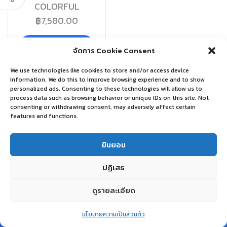
COLORFUL
฿
7,580.00
หยิบใส่ตะกร้า
จัดการ Cookie Consent
We use technologies like cookies to store and/or access device
information. We do this to improve browsing experience and to show
personalized ads. Consenting to these technologies will allow us to
process data such as browsing behavior or unique IDs on this site. Not
consenting or withdrawing consent, may adversely affect certain
features and functions.
ยินยอม
ปฏิเสธ
ดูรายละเอียด
0
นโยบายความเป็นส่วนตัว
Home
Shop
Wishlist
Account
More