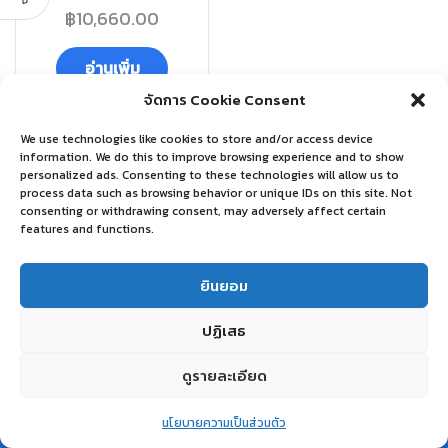
฿
10,660.00
อ่านเพิ่ม
จัดการ Cookie Consent
We use technologies like cookies to store and/or access device
information. We do this to improve browsing experience and to show
personalized ads. Consenting to these technologies will allow us to
process data such as browsing behavior or unique IDs on this site. Not
consenting or withdrawing consent, may adversely affect certain
features and functions.
ยินยอม
ปฏิเสธ
ดูรายละเอียด
0
นโยบายความเป็นส่วนตัว
Home
Shop
Wishlist
Account
More