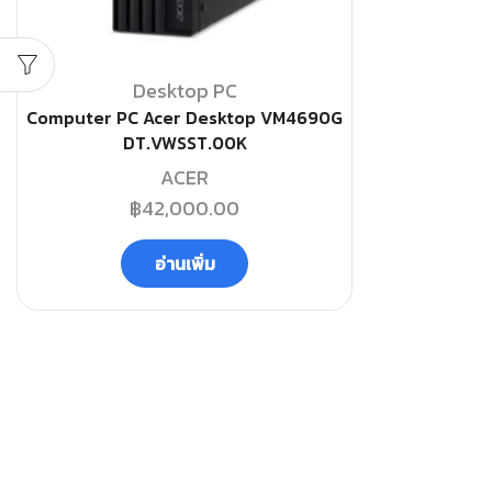
Desktop PC
Computer PC Acer Desktop VM4690G
DT.VWSST.00K
ACER
฿
42,000.00
อ่านเพิ่ม