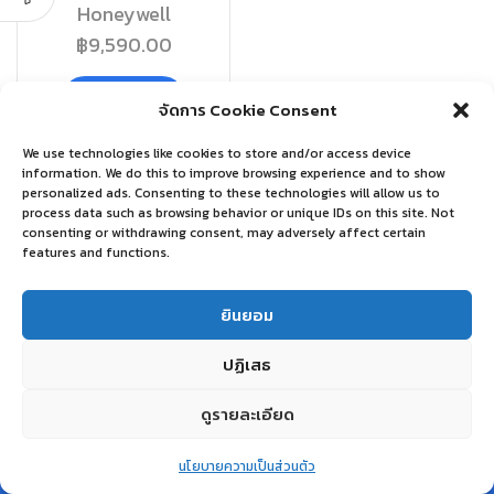
Honeywell
฿
9,590.00
อ่านเพิ่ม
จัดการ Cookie Consent
We use technologies like cookies to store and/or access device
information. We do this to improve browsing experience and to show
personalized ads. Consenting to these technologies will allow us to
process data such as browsing behavior or unique IDs on this site. Not
consenting or withdrawing consent, may adversely affect certain
features and functions.
ยินยอม
ปฏิเสธ
ดูรายละเอียด
0
นโยบายความเป็นส่วนตัว
Home
Shop
Wishlist
Account
More