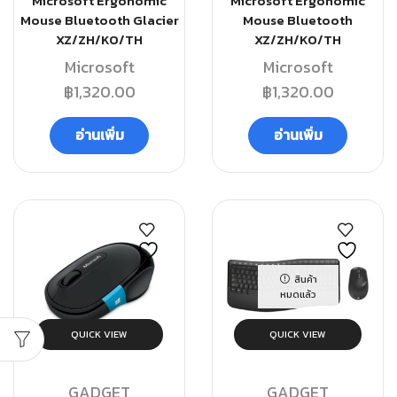
Microsoft Ergonomic
Microsoft Ergonomic
Mouse Bluetooth Glacier
Mouse Bluetooth
XZ/ZH/KO/TH
XZ/ZH/KO/TH
Microsoft
Microsoft
฿
1,320.00
฿
1,320.00
อ่านเพิ่ม
อ่านเพิ่ม
สินค้า
หมดแล้ว
QUICK VIEW
QUICK VIEW
GADGET
GADGET