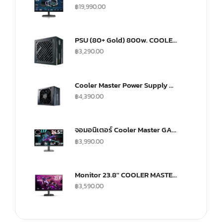
฿
19,990.00
PSU (80+ Gold) 800w. COOLER MASTER G800 (MPW-8001-ACAAG)
฿
3,290.00
Cooler Master Power Supply V SFX 750Watt Fully Modular A/EU Cable Gold
฿
4,390.00
จอมอนิเตอร์ Cooler Master GA2501 Gaming Monitor (IPS 100Hz)
฿
3,990.00
Monitor 23.8'' COOLER MASTER GA241
฿
3,590.00