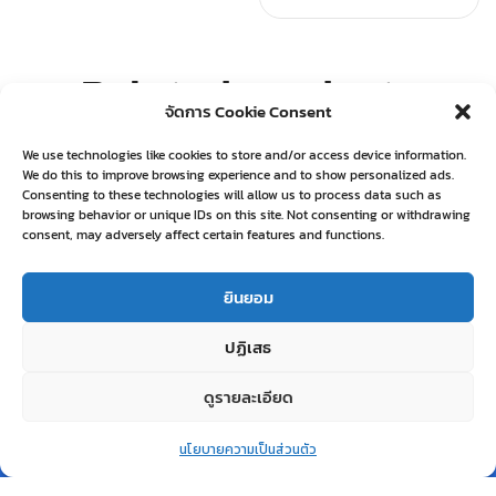
Related products
จัดการ Cookie Consent
We use technologies like cookies to store and/or access device information.
We do this to improve browsing experience and to show personalized ads.
Consenting to these technologies will allow us to process data such as
browsing behavior or unique IDs on this site. Not consenting or withdrawing
สินค้าหมด
consent, may adversely affect certain features and functions.
แล้ว
QUICK VIEW
สินค้าหมด
แล้ว
ยินยอม
GADGET
QUICK VIEW
ปฏิเสธ
Acer Projector Model
P5535 DLP 1080p 4500
ดูรายละเอียด
GADGET
ACER
0
Honeywell APAC USB Kit
฿
28,000.00
นโยบายความเป็นส่วนตัว
Omni-directional
Home
Shop
Wishlist
Account
More
Honeywell
อ่านเพิ่ม