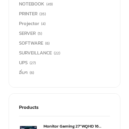
NOTEBOOK
(49)
PRINTER
(35)
Projector
(4)
SERVER
(5)
SOFTWARE
(6)
SURVEILLANCE
(22)
UPS
(27)
อื่นๆ
(6)
Products
Monitor Gaming 27”WQHD 165Hz ultra-IPS Monitor(US) (CMI-GP27-FQS-US)