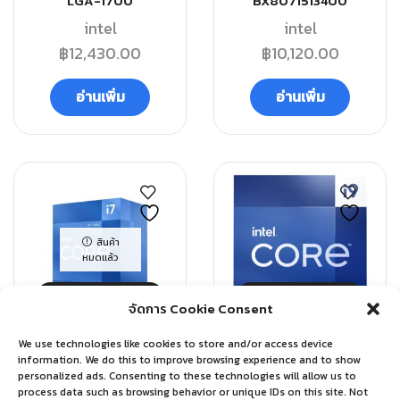
LGA-1700
BX8071513400
intel
intel
฿
12,430.00
฿
10,120.00
อ่านเพิ่ม
อ่านเพิ่ม
สินค้า
หมดแล้ว
QUICK VIEW
QUICK VIEW
จัดการ Cookie Consent
We use technologies like cookies to store and/or access device
CPU
CPU
information. We do this to improve browsing experience and to show
personalized ads. Consenting to these technologies will allow us to
intel CPU Core i7-12700
INTEL CPU CORE I9-
process data such as browsing behavior or unique IDs on this site. Not
2.1 GHz 12C/20T LGA-
13900 2.0 GHZ